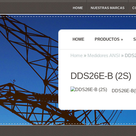
HOME
NUESTRAS MARCAS
C
HOME
PRODUCTOS
»
S
Home
»
Medidores ANSI
»
DDS2
DDS26E-B (2S)
DDS26E-B(F