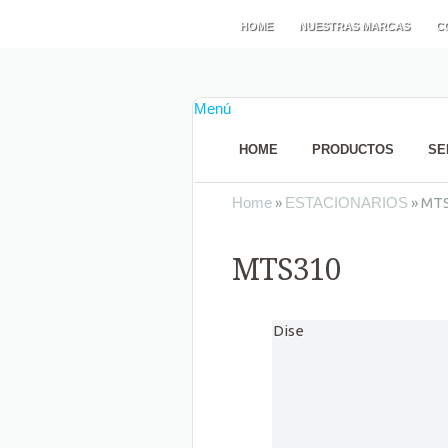
HOME
NUESTRAS MARCAS
C
Menú
HOME
PRODUCTOS
SE
Home
»
ESTACIONARIOS
»
MTS
MTS310
Dise