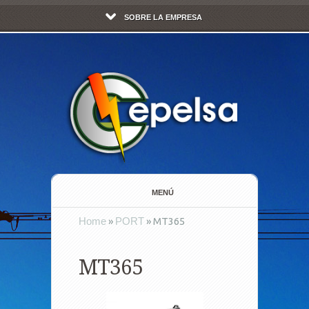
SOBRE LA EMPRESA
MENÚ
Home
»
PORT
»
MT365
MT365